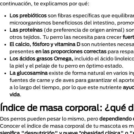
continuación, te explicamos por qué:
Los prebióticos
son fibras específicas que equilibra
microorganismos beneficiosos del intestino, prom
Las proteínas
(de preferencia de origen animal) son
otros tejidos. Tu perro las necesita para crecer
fuert
El calcio, fósforo y vitamina D
son nutrientes necesa
presentes
en las proporciones correctas
para respa
Los ácidos grasos Omega,
incluido el ácido linole
la piel y el pelaje de tu perro en óptimo estado.
La glucosamina
existe de forma natural en varios i
fuentes de carne y de aves para garantizar el aport
a lo largo del tiempo, por lo que este nutriente
ayud
vida
.
Índice de masa corporal: ¿qué d
Dos perros pueden pesar lo mismo, pero
dependiendo de
Conocer el índice de masa corporal de tu mascota es mu
significa "desnutrición" y nueve “obesidad clínica" o