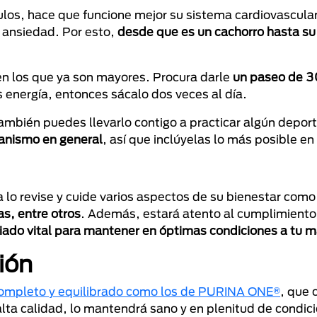
ulos, hace que funcione mejor su sistema cardiovascular
 y ansiedad. Por esto,
desde que es un cachorro hasta su 
 en los que ya son mayores. Procura darle
un paseo de 3
 energía, entonces sácalo dos veces al día.
 también puedes llevarlo contigo a practicar algún depo
ganismo en general
, así que inclúyelas lo más posible en 
ta lo revise y cuide varios aspectos de su bienestar com
as, entre otros
. Además, estará atento al cumplimiento
liado vital para mantener en óptimas condiciones a tu 
ión
completo y equilibrado como los de PURINA ONE®
, que 
lta calidad, lo mantendrá sano y en plenitud de condic