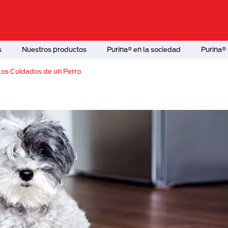
s
Nuestros productos
Purina® en la sociedad
Purina® 
 Los Cuidados de un Perro