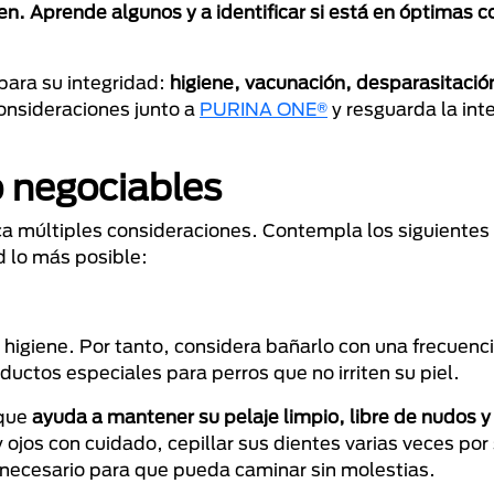
. Aprende algunos y a identificar si está en óptimas c
para su integridad:
higiene, vacunación, desparasitación
onsideraciones junto a
PURINA ONE®
y resguarda la int
o negociables
ica múltiples consideraciones. Contempla los siguiente
d lo más posible:
u higiene. Por tanto, considera bañarlo con una frecuen
oductos especiales para perros que no irriten su piel.
 que
ayuda a mantener su pelaje limpio, libre de nudos y 
y ojos con cuidado, cepillar sus dientes varias veces p
 necesario para que pueda caminar sin molestias.