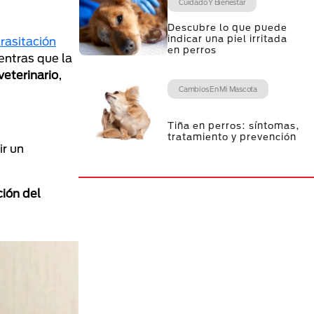
Cuidado Y Bienestar
Descubre lo que puede
indicar una piel irritada
rasitación
en perros
entras que la
veterinario
,
Cambios En Mi Mascota
Tiña en perros: síntomas,
tratamiento y prevención
ir un
ión del