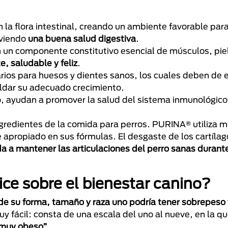
n la flora intestinal, creando un ambiente favorable para
oviendo
una buena salud digestiva
.
 un componente constitutivo esencial de músculos, piel
e, saludable y feliz
.
rios para huesos y dientes sanos, los cuales deben de 
ldar su adecuado crecimiento.
ico, ayudan a promover la salud del sistema inmunológic
ngredientes de la comida para perros. PURINA® utiliza m
e apropiado en sus fórmulas. El desgaste de los cartíla
a a mantener las articulaciones del perro sanas durant
ice sobre el bienestar canino?
 su forma, tamaño y raza uno podría tener sobrepeso y
y fácil: consta de una escala del uno al nueve, en la q
 "muy obeso”
.