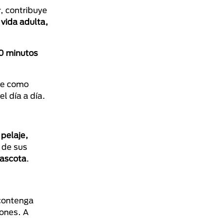
, contribuye
vida adulta,
0 minutos
rte como
el día a día.
o
pelaje,
 de sus
mascota
.
contenga
iones. A