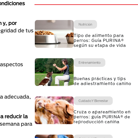
ondiciones
 y, por
Nutrición
egridad de tus
Tipo de alimento para
perros: Guía PURINA®
según su etapa de vida
Entrenamiento
s aspectos
Buenas prácticas y tips
de adiestramiento canino
cia adecuada,
Cuidado Y Bienestar
Cruza o apareamiento en
a reducir la
perros: guía PURINA® de
reproducción canina
or semana para