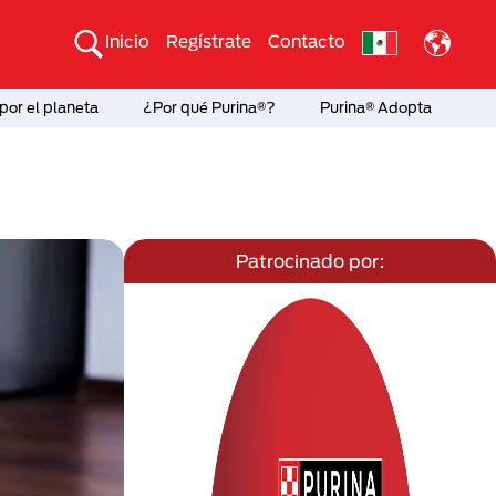
Inicio
Regístrate
Contacto
por el planeta
¿Por qué Purina®?
Purina® Adopta
Patrocinado por: