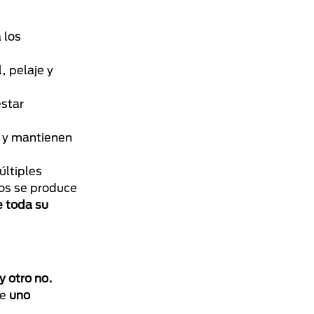
 los
, pelaje y
estar
o y mantienen
últiples
gos se produce
e toda su
 otro no.
ue
uno