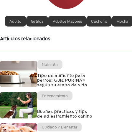
Adulto
Gatitos
Adultos Mayores
Cachorro
Mucha
Artículos relacionados
Nutrición
Tipo de alimento para
perros: Guía PURINA®
según su etapa de vida
Entrenamiento
Buenas prácticas y tips
de adiestramiento canino
Cuidado Y Bienestar