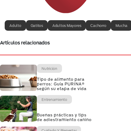
Adulto
Gatitos
Adultos Mayores
Cachorro
Mucha
Artículos relacionados
Nutrición
Tipo de alimento para
perros: Guía PURINA®
según su etapa de vida
Entrenamiento
Buenas prácticas y tips
de adiestramiento canino
Cuidado Y Bienestar