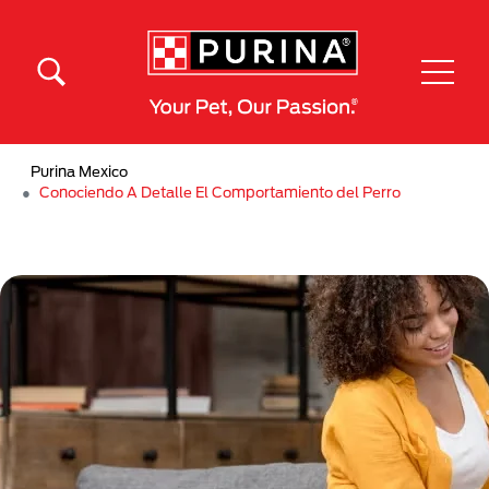
Pasar al contenido principal
Menú Secundario Purina
Menú Principal Purina
Purina Mexico
Conociendo A Detalle El Comportamiento del Perro