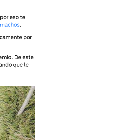
por eso te
 machos
.
nicamente por
remio. De este
mando que le