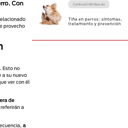
rro. Con
Cambios En Mi Mascota
relacionado
Tiña en perros: síntomas,
tratamiento y prevención
de provecho
n
. Esto no
 a su nuevo
ue ver con él
nera de
referirán a
secuencia,
a