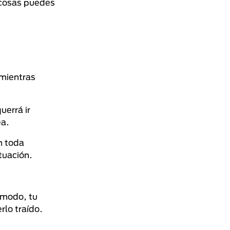
 cosas puedes
mientras
uerrá ir
ea.
n toda
tuación.
 modo, tu
rlo traído.