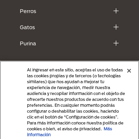
Perros
Gatos
Purina
Al ingresar en este sitio, aceptas el uso de todas
las cookies propias y de terceros (o tecnologías
similares) que nos ayudan a mejorar tu
experiencia de navegación, medir nuestra
audiencia y recopilar información con el objeto de
ofrecerte nuestros productos de acuerdo con tus
preferencias. En cualquier momento podrás
Menu Footer Secundario Purina
configurar o deshabilitar las cookies, haciendo
clic en el botón de “Configuración de cookies”.
Para más información conoce nuestra política de
cookies o bien, el aviso de privacidad.
Más
All Nestlé Purina trademarks owned by Société des Produits Nestlé S.A.,
información
Vevey, Switzerland or are used with permission.