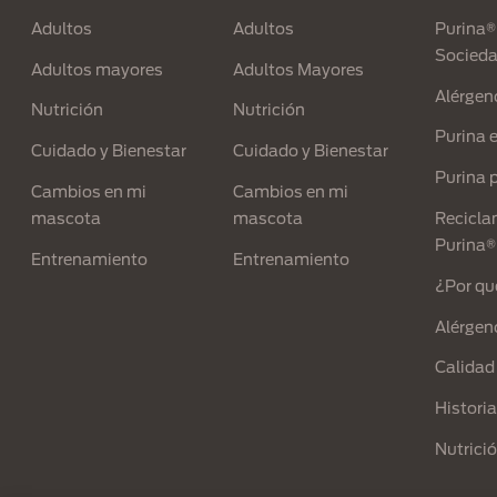
Adultos
Adultos
Purina® 
Socied
Adultos mayores
Adultos Mayores
Alérgen
Nutrición
Nutrición
Purina 
Cuidado y Bienestar
Cuidado y Bienestar
Purina p
Cambios en mi
Cambios en mi
mascota
mascota
Recicla
Purina®
Entrenamiento
Entrenamiento
¿Por qu
Alérgen
Calidad
Historia
Nutrici