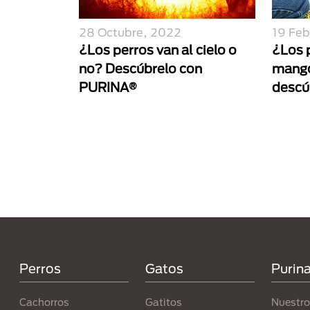
28 Octubre, 2022
19 Feb
¿Los perros van al cielo o
¿Los 
no? Descúbrelo con
mango
PURINA®
descú
Paginación
Menú Footer Purina
Perros
Gatos
Purin
Cachorros
Gatitos
Nuestro