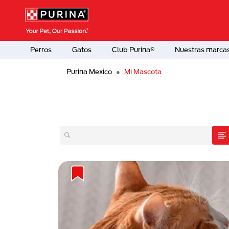
Pasar al contenido principal
Menú Secundario Purina
Menú Principal Purina
Perros
Gatos
Club Purina®
Nuestras marca
Purina Mexico
Mi Mascota
r a
ro?